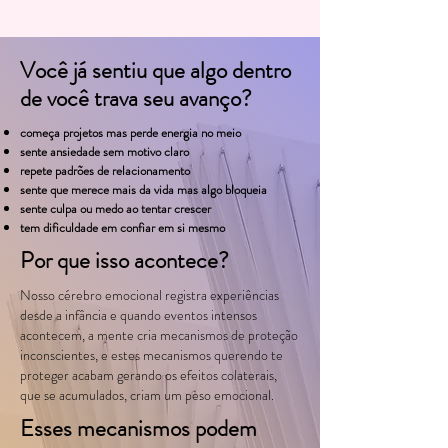
Você já sentiu que algo dentro
de você trava seu avanço?
começa projetos mas perde energia no meio
sente ansiedade sem motivo claro
repete padrões de relacionamento
sente que merece mais da vida mas algo bloqueia
sente culpa ou medo ao tentar crescer
tem dificuldade em confiar em si mesmo
Por que isso acontece?
Nosso cérebro emocional registra experiências
desde a infância e quando eventos intensos
acontecem, a mente cria mecanismos de proteção
inconscientes, e estes mecanismos querendo te
proteger acabam gerando os efeitos colaterais,
que se acumulados, criam um peso emocional.
Esses mecanismos podem