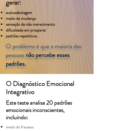
gerar:
autossabotagem
medo de mudança
sensação de não merecimento
dificuldade em prosperar
padrões repetitivos
O problema é que a maioria das
pessoas
não percebe esses
padrões.
O Diagnóstico Emocional
Integrativo
Este teste analisa 20 padrões
emocionais inconscientes,
incluindo:
medo do fracasso